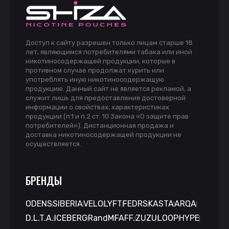
Доступ к сайту разрешен только лицам старше 18
лет, являющимся потребителями табака или иной
никотиносодержащей продукции, которые в
противном случае продолжат курить или
употреблять иную никотиносодержащую
продукцию. Данный сайт не является рекламой, а
служит лишь для предоставления достоверной
информации о свойствах, характеристиках
продукции (п.1 и п.2 ст. 10 Закона «О защите прав
потребителей»). Дистанционная продажа и
доставка никотиносодержащей продукции не
осуществляется.
БРЕНДЫ
ODENS
SIBERIA
VELO
LYFT
FEDRS
KASTA
ARQA
D.L.T.A.
ICEBERG
RandM
FAFF.
ZUZU
LOOP
HYPE