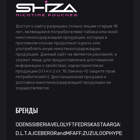
Доступ к сайту разрешен только лицам старше 18
лет, являющимся потребителями табака или иной
никотиносодержащей продукции, которые в
противном случае продолжат курить или
употреблять иную никотиносодержащую
продукцию. Данный сайт не является рекламой, а
служит лишь для предоставления достоверной
информации о свойствах, характеристиках
продукции (п.1 и п.2 ст. 10 Закона «О защите прав
потребителей»). Дистанционная продажа и
доставка никотиносодержащей продукции не
осуществляется.
БРЕНДЫ
ODENS
SIBERIA
VELO
LYFT
FEDRS
KASTA
ARQA
D.L.T.A.
ICEBERG
RandM
FAFF.
ZUZU
LOOP
HYPE