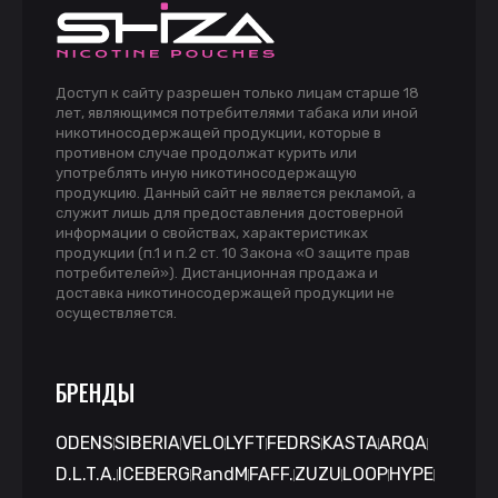
Доступ к сайту разрешен только лицам старше 18
лет, являющимся потребителями табака или иной
никотиносодержащей продукции, которые в
противном случае продолжат курить или
употреблять иную никотиносодержащую
продукцию. Данный сайт не является рекламой, а
служит лишь для предоставления достоверной
информации о свойствах, характеристиках
продукции (п.1 и п.2 ст. 10 Закона «О защите прав
потребителей»). Дистанционная продажа и
доставка никотиносодержащей продукции не
осуществляется.
БРЕНДЫ
ODENS
SIBERIA
VELO
LYFT
FEDRS
KASTA
ARQA
D.L.T.A.
ICEBERG
RandM
FAFF.
ZUZU
LOOP
HYPE