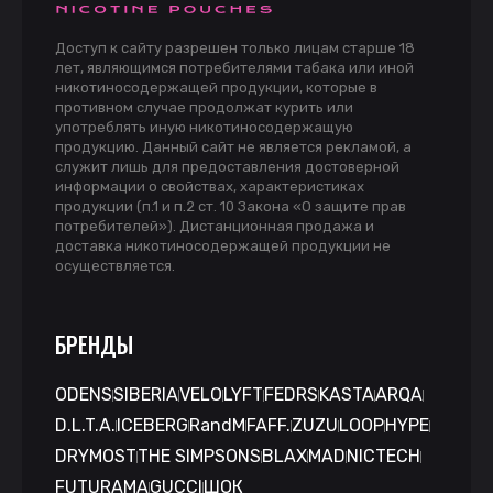
Доступ к сайту разрешен только лицам старше 18
лет, являющимся потребителями табака или иной
никотиносодержащей продукции, которые в
противном случае продолжат курить или
употреблять иную никотиносодержащую
продукцию. Данный сайт не является рекламой, а
служит лишь для предоставления достоверной
информации о свойствах, характеристиках
продукции (п.1 и п.2 ст. 10 Закона «О защите прав
потребителей»). Дистанционная продажа и
доставка никотиносодержащей продукции не
осуществляется.
БРЕНДЫ
ODENS
SIBERIA
VELO
LYFT
FEDRS
KASTA
ARQA
D.L.T.A.
ICEBERG
RandM
FAFF.
ZUZU
LOOP
HYPE
DRYMOST
THE SIMPSONS
BLAX
MAD
NICTECH
FUTURAMA
GUCCI
ШОК