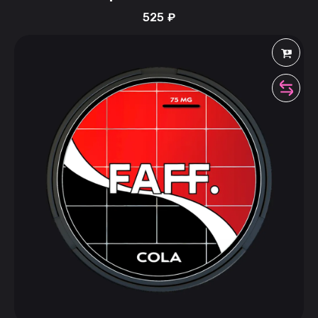
525
₽