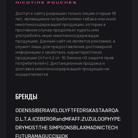
Доступ к сайту разрешен только лицам старше 18
лет, являющимся потребителями табака или иной
никотиносодержащей продукции, которые в
противном случае продолжат курить или
употреблять иную никотиносодержащую
продукцию. Данный сайт не является рекламой, а
служит лишь для предоставления достоверной
информации о свойствах, характеристиках
продукции (п.1 и п.2 ст. 10 Закона «О защите прав
потребителей»). Дистанционная продажа и
доставка никотиносодержащей продукции не
осуществляется.
БРЕНДЫ
ODENS
SIBERIA
VELO
LYFT
FEDRS
KASTA
ARQA
D.L.T.A.
ICEBERG
RandM
FAFF.
ZUZU
LOOP
HYPE
DRYMOST
THE SIMPSONS
BLAX
MAD
NICTECH
FUTURAMA
GUCCI
ШОК