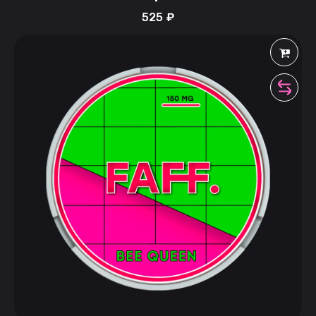
525
₽