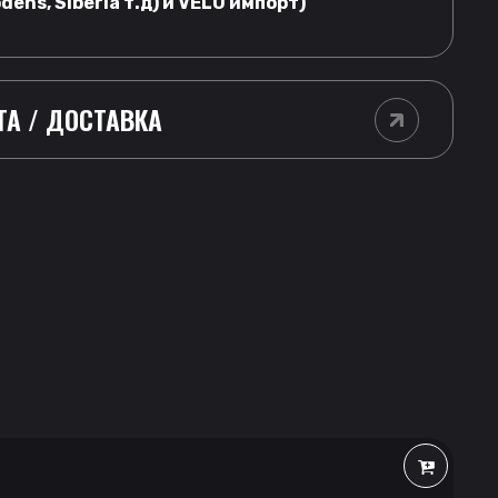
dens, Siberia т.д) и VELO импорт)
ТА / ДОСТАВКА