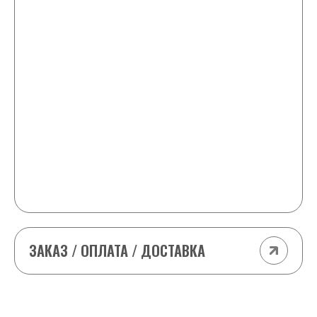
+ 1 любая шайба в подарок и скидка -25 ₽ от
стоимости каждой шайбы в заказе
9-10 шайб
+2 любые шайбы в подарок и -25 ₽ от
стоимости каждой шайбы в заказе
11-15 шайб
+2 любые шайбы в подарок и -50 ₽ от
стоимости каждой шайбы в заказе
(кроме табака (odens, Siberia т.д) и VELO
импорт)
ЗАКАЗ / ОПЛАТА / ДОСТАВКА