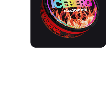
ICEBERG ULTRA |
DRAGONFIRE
Вкус: Аромат букетов японских цветов
Никотин: 150мг/г
Тип: Slim
Жжение: Сильное
Паков: 20 шт.