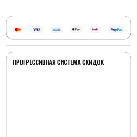
Real Time
16
Visitors Right Now
Способы оплаты при получении
ПРОГРЕССИВНАЯ СИСТЕМА СКИДОК
1-2 шайбы
Полная стоимость как в прайс-листе
3 шайбы
Скидка 100 ₽ к заказу
4-5 шайб
-50 ₽ к каждой шайбе от цены в прайс-листе
6-8 шайб