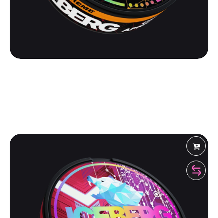
ICEBERG
ICEBERG LIMITED 130 | CHERRY APRICOT
GUM
500
₽