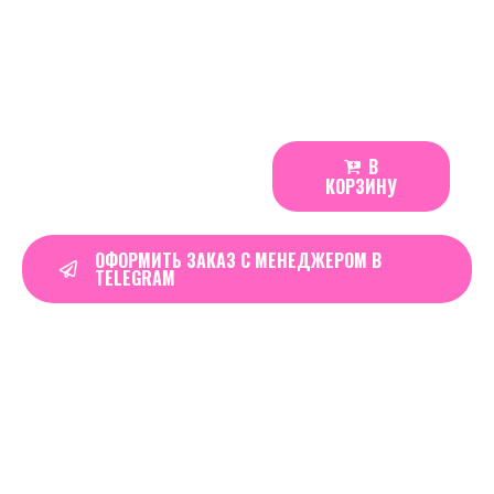
Производитель: Iceberg логотип «Медведь»
Состав: Вода, целлюлоза, ароматизаторы,
никотин.
525
₽
В
ICEBERG
КОРЗИНУ
Ultra
|
Dragonfire
ОФОРМИТЬ ЗАКАЗ С МЕНЕДЖЕРОМ В
TELEGRAM
quantity
Real Time
7
Visitors Right Now
Order in the next
07 hours 59 minutes
to
get it by
16 августа, 2026