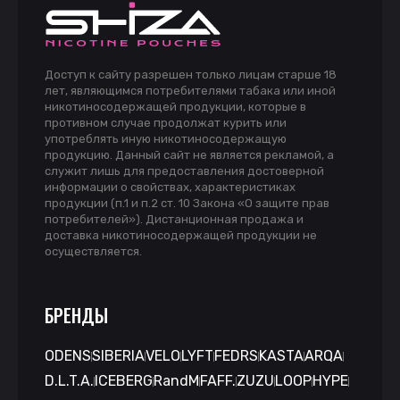
Доступ к сайту разрешен только лицам старше 18
лет, являющимся потребителями табака или иной
никотиносодержащей продукции, которые в
противном случае продолжат курить или
употреблять иную никотиносодержащую
продукцию. Данный сайт не является рекламой, а
служит лишь для предоставления достоверной
информации о свойствах, характеристиках
продукции (п.1 и п.2 ст. 10 Закона «О защите прав
потребителей»). Дистанционная продажа и
доставка никотиносодержащей продукции не
осуществляется.
БРЕНДЫ
ODENS
SIBERIA
VELO
LYFT
FEDRS
KASTA
ARQA
D.L.T.A.
ICEBERG
RandM
FAFF.
ZUZU
LOOP
HYPE