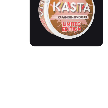
KASTA 101 LIMITED |
ИРИСОВАЯ КАРАМЕЛЬ
Вкус: Ирисовая карамель
Никотин: 101 мг/г (ощущается на уровне 150)
Тип: Slim
Жжение: Очень сильное
Паков: около 20шт.