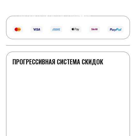
Real Time
15
Visitors Right Now
Способы оплаты при получении
ПРОГРЕССИВНАЯ СИСТЕМА СКИДОК
1-2 шайбы
Полная стоимость как в прайс-листе
3 шайбы
Скидка 100 ₽ к заказу
4-5 шайб
-50 ₽ к каждой шайбе от цены в прайс-листе
6-8 шайб