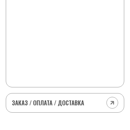
+ 1 любая шайба в подарок и скидка -25 ₽ от
стоимости каждой шайбы в заказе
9-10 шайб
+2 любые шайбы в подарок и -25 ₽ от
стоимости каждой шайбы в заказе
11-15 шайб
+2 любые шайбы в подарок и -50 ₽ от
стоимости каждой шайбы в заказе
(кроме табака (odens, Siberia т.д) и VELO
импорт)
ЗАКАЗ / ОПЛАТА / ДОСТАВКА