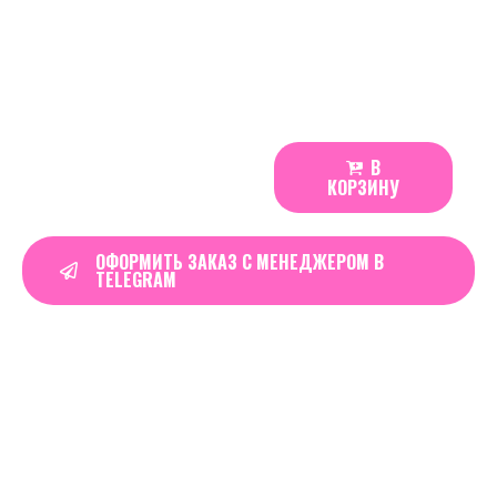
Производитель: Nictech (Kasta)
Состав: Вода, целлюлоза, ароматизаторы,
никотин.
525
₽
В
KASTA
КОРЗИНУ
101
Limited
|
ОФОРМИТЬ ЗАКАЗ С МЕНЕДЖЕРОМ В
TELEGRAM
Ирисовая
Карамель
quantity
Real Time
7
Visitors Right Now
Order in the next
07 hours 50 minutes
to
get it by
16 августа, 2026