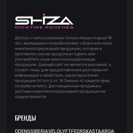
Доступ к сайту разрешен только лицам старше 18
лет, являющимся потребителями табака или иной
никотиносодержащей продукции, которые в
противном случае продолжат курить или
употреблять иную никотиносодержащую
продукцию. Данный сайт не является рекламой, а
служит лишь для предоставления достоверной
информации о свойствах, характеристиках
продукции (п.1 и п.2 ст. 10 Закона «О защите прав
потребителей»). Дистанционная продажа и
доставка никотиносодержащей продукции не
осуществляется.
БРЕНДЫ
ODENS
SIBERIA
VELO
LYFT
FEDRS
KASTA
ARQA