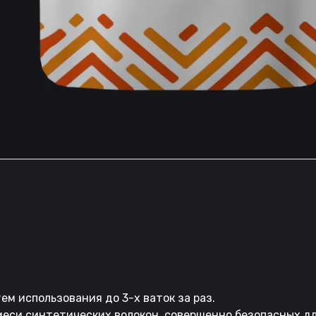
м использования до 3-х ваток за раз.
меси синтетических волокон, совершенно безопасных дл