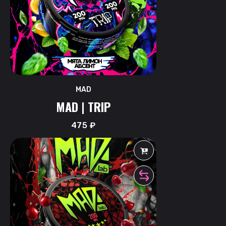
MAD
MAD | TRIP
475
₽