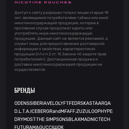
Доступ к сайту разрешен только лицам старше 18
лет, являющимся потребителями табака или иной
никотиносодержащей продукции, которые в
противном случае продолжат курить или
употреблять иную никотиносодержащую
продукцию. Данный сайт не является рекламой, а
служит лишь для предоставления достоверной
информации о свойствах, характеристиках
продукции (п.1 и п.2 ст. 10 Закона «О защите прав
потребителей»). Дистанционная продажа и
доставка никотиносодержащей продукции не
осуществляется.
БРЕНДЫ
ODENS
SIBERIA
VELO
LYFT
FEDRS
KASTA
ARQA
D.L.T.A.
ICEBERG
RandM
FAFF.
ZUZU
LOOP
HYPE
DRYMOST
THE SIMPSONS
BLAX
MAD
NICTECH
FUTURAMA
GUCCI
ШОК