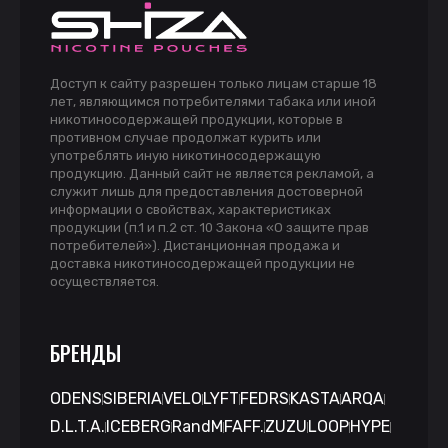
Доступ к сайту разрешен только лицам старше 18
лет, являющимся потребителями табака или иной
никотиносодержащей продукции, которые в
противном случае продолжат курить или
употреблять иную никотиносодержащую
продукцию. Данный сайт не является рекламой, а
служит лишь для предоставления достоверной
информации о свойствах, характеристиках
продукции (п.1 и п.2 ст. 10 Закона «О защите прав
потребителей»). Дистанционная продажа и
доставка никотиносодержащей продукции не
осуществляется.
БРЕНДЫ
ODENS
SIBERIA
VELO
LYFT
FEDRS
KASTA
ARQA
D.L.T.A.
ICEBERG
RandM
FAFF.
ZUZU
LOOP
HYPE