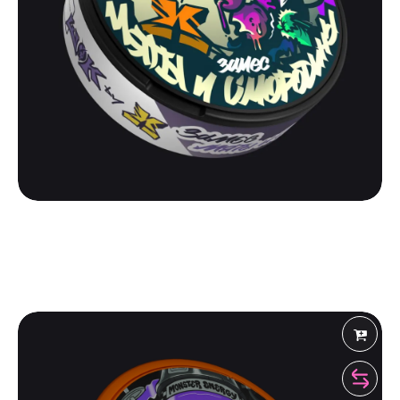
ШОК
ШОК BY X | ЗАМЕС
500
₽