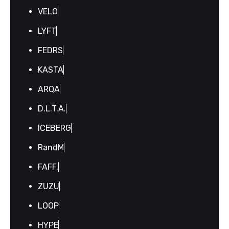
VELO
LYFT
FEDRS
KASTA
ARQA
D.L.T.A.
ICEBERG
RandM
FAFF.
ZUZU
LOOP
HYPE