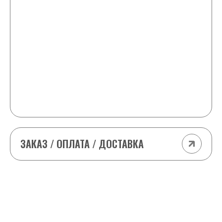
+2 любые шайбы в подарок и -25 ₽ от
стоимости каждой шайбы в заказе
11-15 шайб
+2 любые шайбы в подарок и -50 ₽ от
стоимости каждой шайбы в заказе
(кроме табака (odens, Siberia т.д) и VELO
импорт)
ЗАКАЗ / ОПЛАТА / ДОСТАВКА