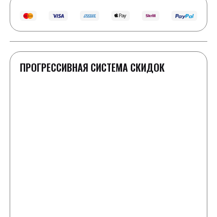
ПРОГРЕССИВНАЯ СИСТЕМА СКИДОК
1-2 шайбы
Полная стоимость как в прайс-листе
3 шайбы
Скидка 100 ₽ к заказу
4-5 шайб
-50 ₽ к каждой шайбе от цены в прайс-листе
6-8 шайб
+ 1 любая шайба в подарок и скидка -25 ₽ от
стоимости каждой шайбы в заказе
9-10 шайб