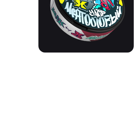
ШОК BY X | УДАР
Вкус: Ментол
Никотин: 201 мг/г
Тип: Slim
Жжение: Очень сильное
Паков: около 20шт.
Производитель: Россия, ШОК
Состав: Вода, целлюлоза, ароматизаторы,
никотин.