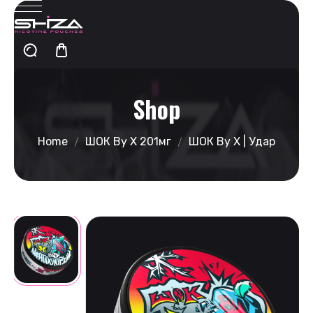
Shop
Home
ШОК By X 201мг
ШОК By X | Удар