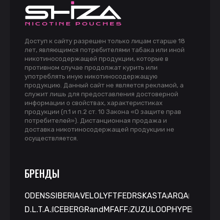
Доступ к сайту разрешен только лицам старше 18
лет, являющимся потребителями табака или иной
никотиносодержащей продукции, которые в
противном случае продолжат курить или
употреблять иную никотиносодержащую
продукцию. Данный сайт не является рекламой, а
служит лишь для предоставления достоверной
информации о свойствах, характеристиках
продукции (п.1 и п.2 ст. 10 Закона «О защите прав
потребителей»). Дистанционная продажа и
доставка никотиносодержащей продукции не
осуществляется.
БРЕНДЫ
ODENS
SIBERIA
VELO
LYFT
FEDRS
KASTA
ARQA
D.L.T.A.
ICEBERG
RandM
FAFF.
ZUZU
LOOP
HYPE