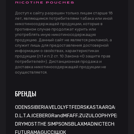
Доступ к сайту разрешен только лицам старше 18
лет, являющимся потребителями табака или иной
никотиносодержащей продукции, которые в
противном случае продолжат курить или
употреблять иную никотиносодержащую
продукцию. Данный сайт не является рекламой, а
служит лишь для предоставления достоверной
информации о свойствах, характеристиках
продукции (п.1 и п.2 ст. 10 Закона «О защите прав
потребителей»). Дистанционная продажа и
доставка никотиносодержащей продукции не
осуществляется.
БРЕНДЫ
ODENS
SIBERIA
VELO
LYFT
FEDRS
KASTA
ARQA
D.L.T.A.
ICEBERG
RandM
FAFF.
ZUZU
LOOP
HYPE
DRYMOST
THE SIMPSONS
BLAX
MAD
NICTECH
FUTURAMA
GUCCI
ШОК