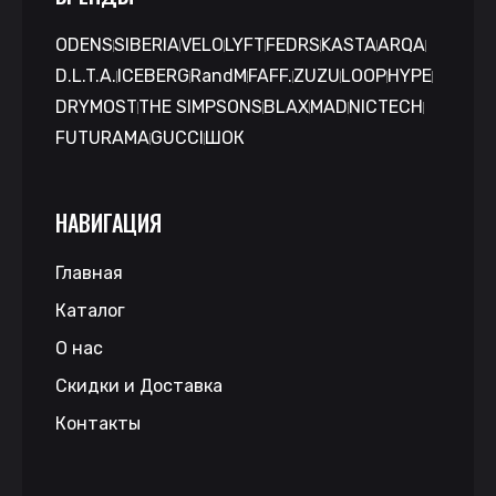
ODENS
SIBERIA
VELO
LYFT
FEDRS
KASTA
ARQA
D.L.T.A.
ICEBERG
RandM
FAFF.
ZUZU
LOOP
HYPE
DRYMOST
THE SIMPSONS
BLAX
MAD
NICTECH
FUTURAMA
GUCCI
ШОК
НАВИГАЦИЯ
Главная
Каталог
О нас
Скидки и Доставка
Контакты