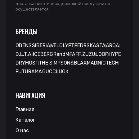
доставка никотиносодержащей продукции не
осуществляется.
БРЕНДЫ
ODENS
SIBERIA
VELO
LYFT
FEDRS
KASTA
ARQA
D.L.T.A.
ICEBERG
RandM
FAFF.
ZUZU
LOOP
HYPE
DRYMOST
THE SIMPSONS
BLAX
MAD
NICTECH
FUTURAMA
GUCCI
ШОК
НАВИГАЦИЯ
Главная
Каталог
О нас