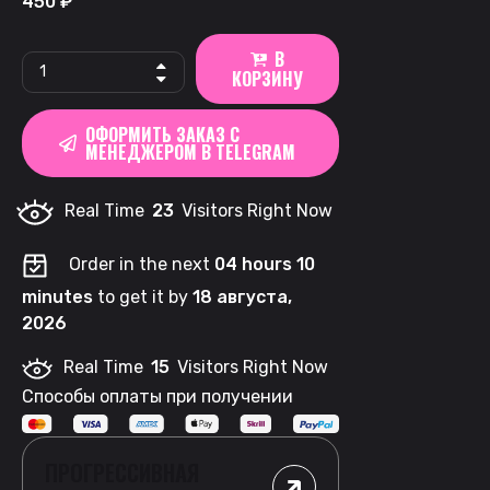
450
₽
В
Ватки
КОРЗИНУ
KASTA
x
ОФОРМИТЬ ЗАКАЗ С
MAD
МЕНЕДЖЕРОМ В TELEGRAM
|
Bubble
Real Time
23
Visitors Right Now
Gum
quantity
Order in the next
04 hours 10
minutes
to get it by
18 августа,
2026
Real Time
15
Visitors Right Now
Способы оплаты при получении
ПРОГРЕССИВНАЯ