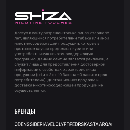
Доступ к сайту разрешен только лицам старше 18
лет, являющимся потребителями табака или иной
никотиносодержащей продукции, которые в
противном случае продолжат курить или
употреблять иную никотиносодержащую
продукцию. Данный сайт не является рекламой, а
служит лишь для предоставления достоверной
информации о свойствах, характеристиках
продукции (п.1 и п.2 ст. 10 Закона «О защите прав
потребителей»). Дистанционная продажа и
доставка никотиносодержащей продукции не
осуществляется.
БРЕНДЫ
ODENS
SIBERIA
VELO
LYFT
FEDRS
KASTA
ARQA