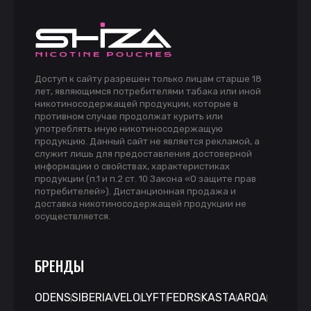
Доступ к сайту разрешен только лицам старше 18
лет, являющимся потребителями табака или иной
никотиносодержащей продукции, которые в
противном случае продолжат курить или
употреблять иную никотиносодержащую
продукцию. Данный сайт не является рекламой, а
служит лишь для предоставления достоверной
информации о свойствах, характеристиках
продукции (п.1 и п.2 ст. 10 Закона «О защите прав
потребителей»). Дистанционная продажа и
доставка никотиносодержащей продукции не
осуществляется.
БРЕНДЫ
ODENS
SIBERIA
VELO
LYFT
FEDRS
KASTA
ARQA