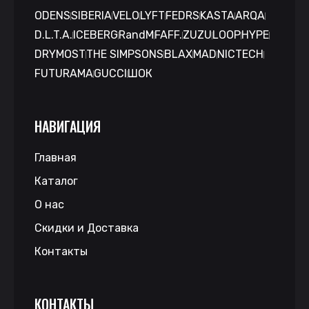
ODENS
SIBERIA
VELO
LYFT
FEDRS
KASTA
ARQA
D.L.T.A.
ICEBERG
RandM
FAFF.
ZUZU
LOOP
HYPE
DRYMOST
THE SIMPSONS
BLAX
MAD
NICTECH
FUTURAMA
GUCCI
ШОК
НАВИГАЦИЯ
Главная
Каталог
О нас
Скидки и Доставка
Контакты
КОНТАКТЫ