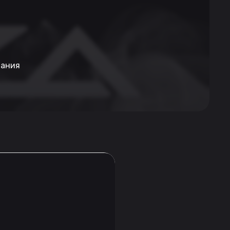
пания