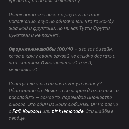
крепости, но ни как по качеству.
Очень приятные паки не рвутся, плотное
наполнение, вкус не однозначен, что то между
жвачкой и фруктами, но ни как Тутти Фрутти
цукатами и не пахнет(.
Оформление шайбы 100/10
— это тот дизайн,
когда в кругу своих друзей не стыдно достать и
дать пацанам. Очень классный такой,
молодежный.
Советую ли я его на постоянную основу?
Однозначно да. Может и по шарам дать, и просто
расслабить — самое то, перекидав множество
снюсов. Это один из моих любимых. Он на равне
с
Faff
,
Кокосом
или
pink lemonade
. Эти шайбы в
сердце.