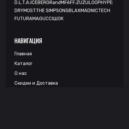
D.L.T.A.
ICEBERG
RandM
FAFF.
ZUZU
LOOP
HYPE
DRYMOST
THE SIMPSONS
BLAX
MAD
NICTECH
FUTURAMA
GUCCI
ШОК
НАВИГАЦИЯ
Главная
Каталог
О нас
Скидки и Доставка
Контакты
КОНТАКТЫ
Работаем по всей РФ