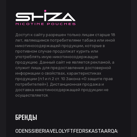
Доступ к сайту разрешен только лицам старше 18
лет, являющимся потребителями табака или иной
никотиносодержащей продукции, которые в
противном случае продолжат курить или
употреблять иную никотиносодержащую
продукцию. Данный сайт не является рекламой, а
служит лишь для предоставления достоверной
информации о свойствах, характеристиках
продукции (п.1 и п.2 ст. 10 Закона «О защите прав
потребителей»). Дистанционная продажа и
доставка никотиносодержащей продукции не
осуществляется.
БРЕНДЫ
ODENS
SIBERIA
VELO
LYFT
FEDRS
KASTA
ARQA