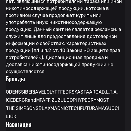
лет, являющимся потребителями табака или иной
никотиносодержащей продукции, которые в
противном случае продолжат курить или
употреблять иную никотиносодержащую
продукцию. Данный сайт не является рекламой, а
служит лишь для предоставления достоверной
информации о свойствах, характеристиках
продукции (п.1 и п.2 ст. 10 Закона «О защите прав
потребителей»). Дистанционная продажа и
доставка никотиносодержащей продукции не
осуществляется.
Бренды
ODENS
SIBERIA
VELO
LYFT
FEDRS
KASTA
ARQA
D.L.T.A.
ICEBERG
RandM
FAFF.
ZUZU
LOOP
HYPE
DRYMOST
THE SIMPSONS
BLAX
MAD
NICTECH
FUTURAMA
GUCCI
ШОК
Навигация