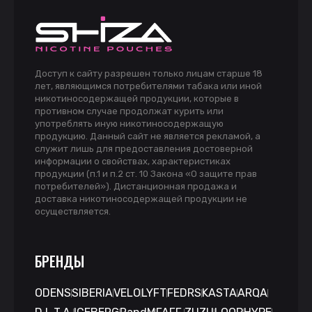
Доступ к сайту разрешен только лицам старше 18
лет, являющимся потребителями табака или иной
никотиносодержащей продукции, которые в
противном случае продолжат курить или
употреблять иную никотиносодержащую
продукцию. Данный сайт не является рекламой, а
служит лишь для предоставления достоверной
информации о свойствах, характеристиках
продукции (п.1 и п.2 ст. 10 Закона «О защите прав
потребителей»). Дистанционная продажа и
доставка никотиносодержащей продукции не
осуществляется.
БРЕНДЫ
ODENS
SIBERIA
VELO
LYFT
FEDRS
KASTA
ARQA