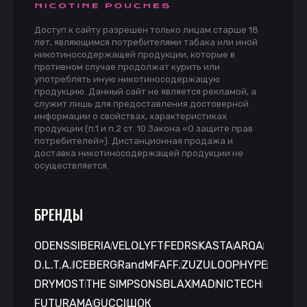
Доступ к сайту разрешен только лицам старше 18
лет, являющимся потребителями табака или иной
никотиносодержащей продукции, которые в
противном случае продолжат курить или
употреблять иную никотиносодержащую
продукцию. Данный сайт не является рекламой, а
служит лишь для предоставления достоверной
информации о свойствах, характеристиках
продукции (п.1 и п.2 ст. 10 Закона «О защите прав
потребителей»). Дистанционная продажа и
доставка никотиносодержащей продукции не
осуществляется.
БРЕНДЫ
ODENS
SIBERIA
VELO
LYFT
FEDRS
KASTA
ARQA
D.L.T.A.
ICEBERG
RandM
FAFF.
ZUZU
LOOP
HYPE
DRYMOST
THE SIMPSONS
BLAX
MAD
NICTECH
FUTURAMA
GUCCI
ШОК