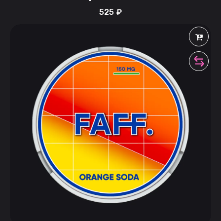
525
₽