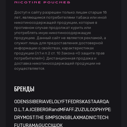
Доступ к сайту разрешен только лицам старше 18
лет, являющимся потребителями табака или иной
никотиносодержащей продукции, которые в
противном случае продолжат курить или
употреблять иную никотиносодержащую
продукцию. Данный сайт не является рекламой, а
служит лишь для предоставления достоверной
информации о свойствах, характеристиках
продукции (п.1 и п.2 ст. 10 Закона «О защите прав
потребителей»). Дистанционная продажа и
доставка никотиносодержащей продукции не
осуществляется.
БРЕНДЫ
ODENS
SIBERIA
VELO
LYFT
FEDRS
KASTA
ARQA
D.L.T.A.
ICEBERG
RandM
FAFF.
ZUZU
LOOP
HYPE
DRYMOST
THE SIMPSONS
BLAX
MAD
NICTECH
FUTURAMA
GUCCI
ШОК