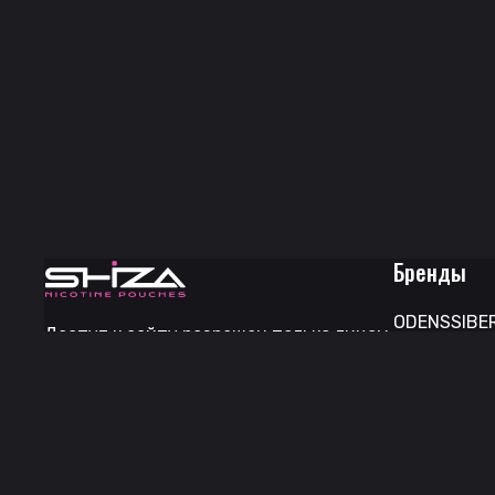
Бренды
ODENS
SIBE
Доступ к сайту разрешен только лицам
ARQA
D.L.T.A
старше 18 лет, являющимся
LOOP
HYPE
D
потребителями табака или иной
никотиносодержащей продукции,
MAD
NICTEC
которые в противном случае
продолжат курить или употреблять
иную никотиносодержащую