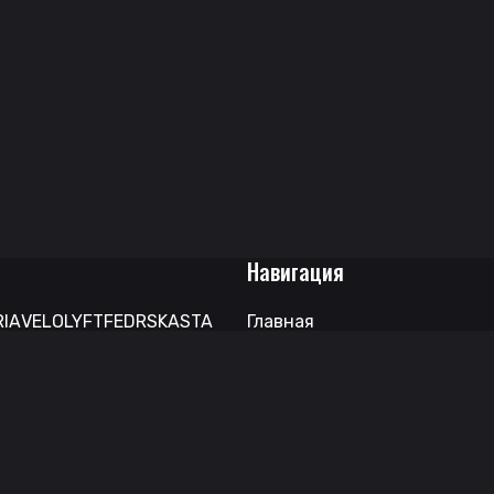
Навигация
RIA
VELO
LYFT
FEDRS
KASTA
Главная
.
ICEBERG
RandM
FAFF.
ZUZU
Каталог
RYMOST
THE SIMPSONS
BLAX
О нас
H
FUTURAMA
GUCCI
ШОК
Скидки и Доставка
Контакты