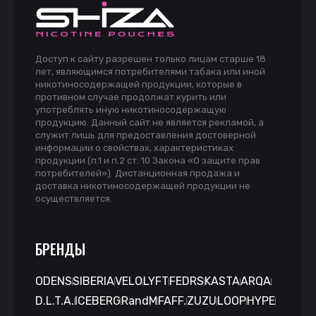
Доступ к сайту разрешен только лицам старше 18
лет, являющимся потребителями табака или иной
никотиносодержащей продукции, которые в
противном случае продолжат курить или
употреблять иную никотиносодержащую
продукцию. Данный сайт не является рекламой, а
служит лишь для предоставления достоверной
информации о свойствах, характеристиках
продукции (п.1 и п.2 ст. 10 Закона «О защите прав
потребителей»). Дистанционная продажа и
доставка никотиносодержащей продукции не
осуществляется.
БРЕНДЫ
ODENS
SIBERIA
VELO
LYFT
FEDRS
KASTA
ARQA
D.L.T.A.
ICEBERG
RandM
FAFF.
ZUZU
LOOP
HYPE