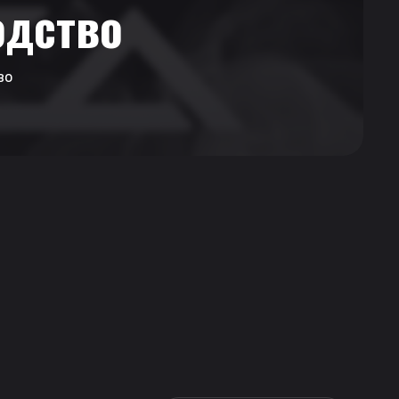
одство
во