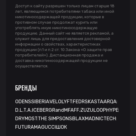
Доступ к сайту разрешен только лицам старше 18
лет, являющимся потребителями табака или иной
никотиносодержащей продукции, которые в
противном случае продолжат курить или
употреблять иную никотиносодержащую
продукцию. Данный сайт не является рекламой, а
служит лишь для предоставления достоверной
информации о свойствах, характеристиках
продукции (п.1 и п.2 ст. 10 Закона «О защите прав
потребителей»). Дистанционная продажа и
доставка никотиносодержащей продукции не
осуществляется.
БРЕНДЫ
ODENS
SIBERIA
VELO
LYFT
FEDRS
KASTA
ARQA
D.L.T.A.
ICEBERG
RandM
FAFF.
ZUZU
LOOP
HYPE
DRYMOST
THE SIMPSONS
BLAX
MAD
NICTECH
FUTURAMA
GUCCI
ШОК