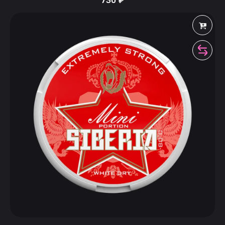
730
₽