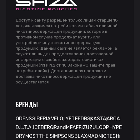
Доступ к сайту разрешен только лицам старше 18
лет, являющимся потребителями табака или иной
никотиносодержащей продукции, которые в
противном случае продолжат курить или
употреблять иную никотиносодержащую
продукцию. Данный сайт не является рекламой, а
служит лишь для предоставления достоверной
информации о свойствах, характеристиках
продукции (п.1 и п.2 ст. 10 Закона «О защите прав
потребителей»). Дистанционная продажа и
доставка никотиносодержащей продукции не
осуществляется.
БРЕНДЫ
ODENS
SIBERIA
VELO
LYFT
FEDRS
KASTA
ARQA
D.L.T.A.
ICEBERG
RandM
FAFF.
ZUZU
LOOP
HYPE
DRYMOST
THE SIMPSONS
BLAX
MAD
NICTECH