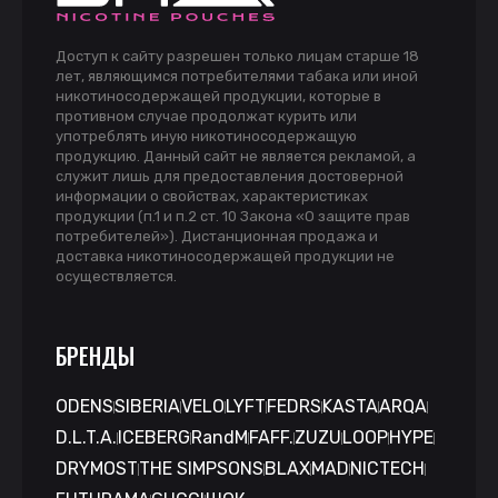
Доступ к сайту разрешен только лицам старше 18
лет, являющимся потребителями табака или иной
никотиносодержащей продукции, которые в
противном случае продолжат курить или
употреблять иную никотиносодержащую
продукцию. Данный сайт не является рекламой, а
служит лишь для предоставления достоверной
информации о свойствах, характеристиках
продукции (п.1 и п.2 ст. 10 Закона «О защите прав
потребителей»). Дистанционная продажа и
доставка никотиносодержащей продукции не
осуществляется.
БРЕНДЫ
ODENS
SIBERIA
VELO
LYFT
FEDRS
KASTA
ARQA
D.L.T.A.
ICEBERG
RandM
FAFF.
ZUZU
LOOP
HYPE
DRYMOST
THE SIMPSONS
BLAX
MAD
NICTECH