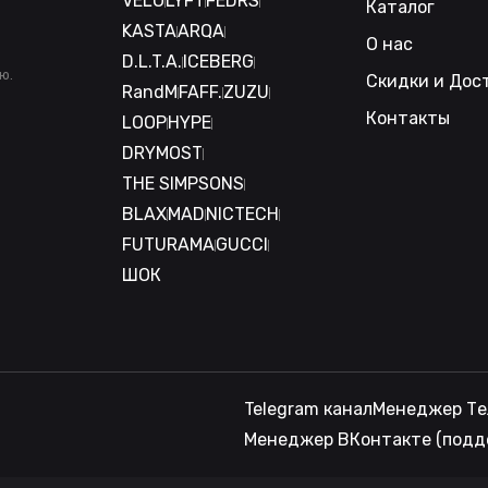
VELO
LYFT
FEDRS
Каталог
KASTA
ARQA
О нас
D.L.T.A.
ICEBERG
ю.
Скидки и Дос
RandM
FAFF.
ZUZU
Контакты
LOOP
HYPE
DRYMOST
THE SIMPSONS
BLAX
MAD
NICTECH
FUTURAMA
GUCCI
ШОК
Telegram канал
Менеджер Те
Менеджер ВКонтакте (подд