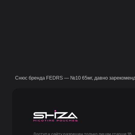
Снюс бренда FEDRS — №10 65мг, давно зарекомендова
Доступ к сайту разрешен только лицам старше 18