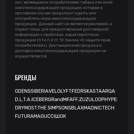
лет, являющимся потребителями табака или иной
никотиносодержащей продукции, которые в
противном случае продолжат курить или
употреблять иную никотиносодержащую
продукцию. Данный сайт не является рекламой, а
служит лишь для предоставления достоверной
информации о свойствах, характеристиках
продукции (п.1 и п.2 ст. 10 Закона «О защите прав
потребителей»). Дистанционная продажа и
доставка никотиносодержащей продукции не
осуществляется.
БРЕНДЫ
ODENS
SIBERIA
VELO
LYFT
FEDRS
KASTA
ARQA
D.L.T.A.
ICEBERG
RandM
FAFF.
ZUZU
LOOP
HYPE
DRYMOST
THE SIMPSONS
BLAX
MAD
NICTECH
FUTURAMA
GUCCI
ШОК