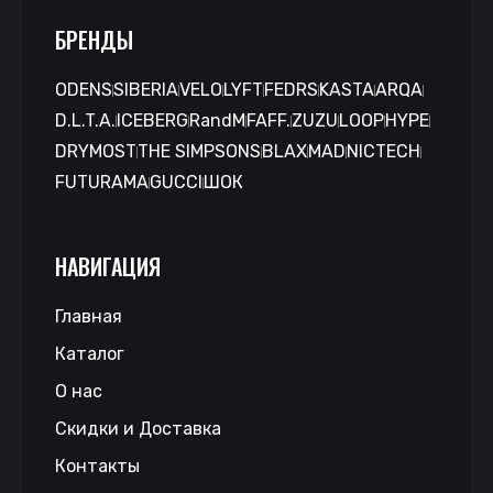
БРЕНДЫ
ODENS
SIBERIA
VELO
LYFT
FEDRS
KASTA
ARQA
D.L.T.A.
ICEBERG
RandM
FAFF.
ZUZU
LOOP
HYPE
DRYMOST
THE SIMPSONS
BLAX
MAD
NICTECH
FUTURAMA
GUCCI
ШОК
НАВИГАЦИЯ
Главная
Каталог
О нас
Скидки и Доставка
Контакты