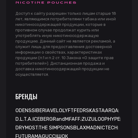
Доступ к сайту разрешен только лицам старше 18
лет, являющимся потребителями табака или иной
никотиносодержащей продукции, которые в
противном случае продолжат курить или
употреблять иную никотиносодержащую
продукцию. Данный сайт не является рекламой, а
служит лишь для предоставления достоверной
информации о свойствах, характеристиках
продукции (п.1 и п.2 ст. 10 Закона «О защите прав
потребителей»). Дистанционная продажа и
доставка никотиносодержащей продукции не
осуществляется.
БРЕНДЫ
ODENS
SIBERIA
VELO
LYFT
FEDRS
KASTA
ARQA
D.L.T.A.
ICEBERG
RandM
FAFF.
ZUZU
LOOP
HYPE
DRYMOST
THE SIMPSONS
BLAX
MAD
NICTECH
FUTURAMA
GUCCI
ШОК