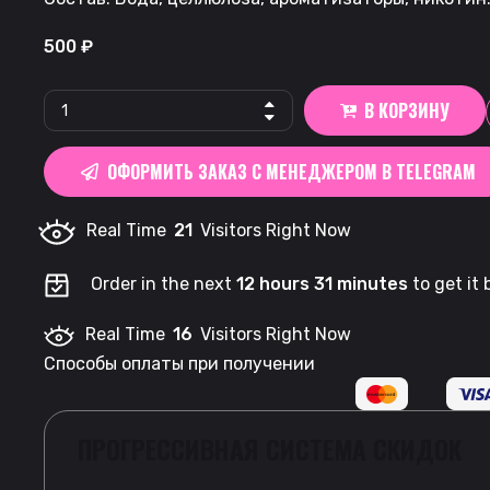
500
₽
ARQA
В КОРЗИНУ
CS:GO
|
ОФОРМИТЬ ЗАКАЗ С МЕНЕДЖЕРОМ В TELEGRAM
NaVi
quantity
Real Time
21
Visitors Right Now
Order in the next
12 hours 31 minutes
to get it
Real Time
16
Visitors Right Now
Способы оплаты при получении
ПРОГРЕССИВНАЯ СИСТЕМА СКИДОК