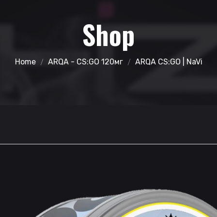
Shop
Home
ARQA - CS:GO 120мг
ARQA CS:GO | NaVi