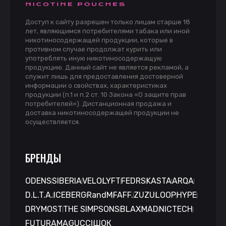
Доступ к сайту разрешен только лицам старше 18
лет, являющимся потребителями табака или иной
никотиносодержащей продукции, которые в
противном случае продолжат курить или
употреблять иную никотиносодержащую
продукцию. Данный сайт не является рекламой, а
служит лишь для предоставления достоверной
информации о свойствах, характеристиках
продукции (п.1 и п.2 ст. 10 Закона «О защите прав
потребителей»). Дистанционная продажа и
доставка никотиносодержащей продукции не
осуществляется.
БРЕНДЫ
ODENS
SIBERIA
VELO
LYFT
FEDRS
KASTA
ARQA
D.L.T.A.
ICEBERG
RandM
FAFF.
ZUZU
LOOP
HYPE
DRYMOST
THE SIMPSONS
BLAX
MAD
NICTECH
FUTURAMA
GUCCI
ШОК