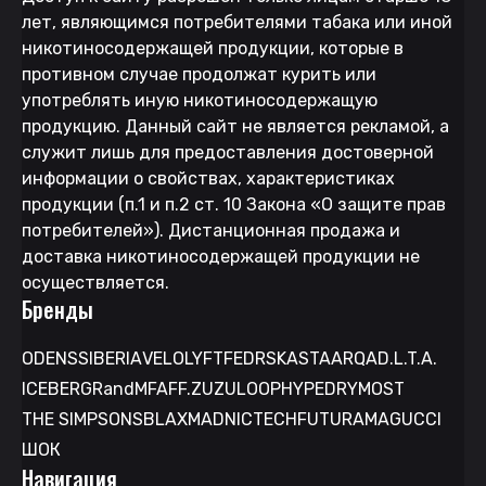
лет, являющимся потребителями табака или иной
никотиносодержащей продукции, которые в
противном случае продолжат курить или
употреблять иную никотиносодержащую
продукцию. Данный сайт не является рекламой, а
служит лишь для предоставления достоверной
информации о свойствах, характеристиках
продукции (п.1 и п.2 ст. 10 Закона «О защите прав
потребителей»). Дистанционная продажа и
доставка никотиносодержащей продукции не
осуществляется.
Бренды
ODENS
SIBERIA
VELO
LYFT
FEDRS
KASTA
ARQA
D.L.T.A.
ICEBERG
RandM
FAFF.
ZUZU
LOOP
HYPE
DRYMOST
THE SIMPSONS
BLAX
MAD
NICTECH
FUTURAMA
GUCCI
ШОК
Навигация