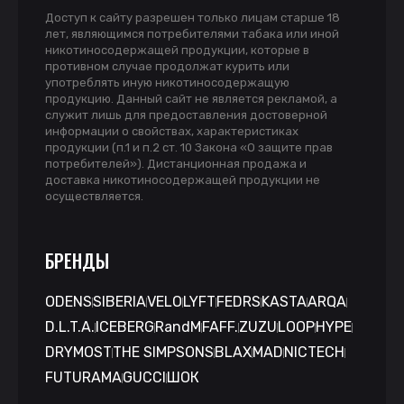
Доступ к сайту разрешен только лицам старше 18
лет, являющимся потребителями табака или иной
никотиносодержащей продукции, которые в
противном случае продолжат курить или
употреблять иную никотиносодержащую
продукцию. Данный сайт не является рекламой, а
служит лишь для предоставления достоверной
информации о свойствах, характеристиках
продукции (п.1 и п.2 ст. 10 Закона «О защите прав
потребителей»). Дистанционная продажа и
доставка никотиносодержащей продукции не
осуществляется.
БРЕНДЫ
ODENS
SIBERIA
VELO
LYFT
FEDRS
KASTA
ARQA
D.L.T.A.
ICEBERG
RandM
FAFF.
ZUZU
LOOP
HYPE
DRYMOST
THE SIMPSONS
BLAX
MAD
NICTECH
FUTURAMA
GUCCI
ШОК