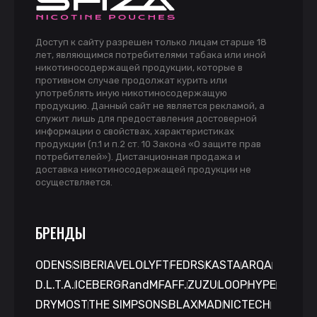
Доступ к сайту разрешен только лицам старше 18
лет, являющимся потребителями табака или иной
никотиносодержащей продукции, которые в
противном случае продолжат курить или
употреблять иную никотиносодержащую
продукцию. Данный сайт не является рекламой, а
служит лишь для предоставления достоверной
информации о свойствах, характеристиках
продукции (п.1 и п.2 ст. 10 Закона «О защите прав
потребителей»). Дистанционная продажа и
доставка никотиносодержащей продукции не
осуществляется.
БРЕНДЫ
ODENS
SIBERIA
VELO
LYFT
FEDRS
KASTA
ARQA
D.L.T.A.
ICEBERG
RandM
FAFF.
ZUZU
LOOP
HYPE
DRYMOST
THE SIMPSONS
BLAX
MAD
NICTECH