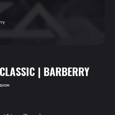
rry
CLASSIC | BARBERRY
одком