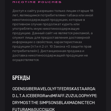
Доступ к сайту разрешен только лицам старше 18
лет, являющимся потребителями табака или иной
никотиносодержащей продукции, которые в
противном случае продолжат курить или
употреблять иную никотиносодержащую
продукцию. Данный сайт не является рекламой, а
служит лишь для предоставления достоверной
информации о свойствах, характеристиках
продукции (п.1 и п.2 ст. 10 Закона «О защите прав
потребителей»). Дистанционная продажа и
доставка никотиносодержащей продукции не
осуществляется.
БРЕНДЫ
ODENS
SIBERIA
VELO
LYFT
FEDRS
KASTA
ARQA
D.L.T.A.
ICEBERG
RandM
FAFF.
ZUZU
LOOP
HYPE
DRYMOST
THE SIMPSONS
BLAX
MAD
NICTECH
FUTURAMA
GUCCI
ШОК