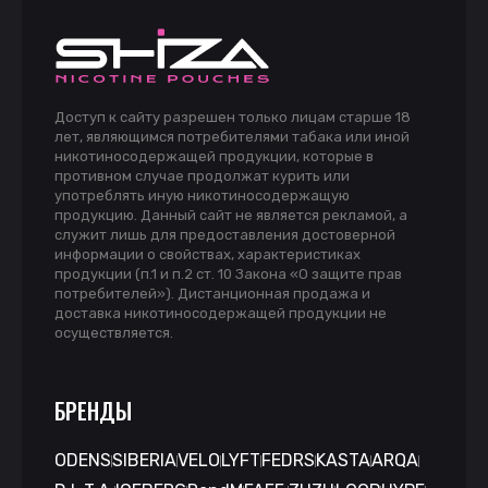
Доступ к сайту разрешен только лицам старше 18
лет, являющимся потребителями табака или иной
никотиносодержащей продукции, которые в
противном случае продолжат курить или
употреблять иную никотиносодержащую
продукцию. Данный сайт не является рекламой, а
служит лишь для предоставления достоверной
информации о свойствах, характеристиках
продукции (п.1 и п.2 ст. 10 Закона «О защите прав
потребителей»). Дистанционная продажа и
доставка никотиносодержащей продукции не
осуществляется.
БРЕНДЫ
ODENS
SIBERIA
VELO
LYFT
FEDRS
KASTA
ARQA