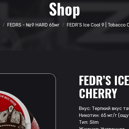
Shop
FEDRS - №9 HARD 65мг
FEDR’S Ice Cool 9 | Tobacco 
FEDR’S IC
CHERRY
Вкус: Терпкий вкус т
Никотин: 65 мг/г (ощ
Тип: Slim