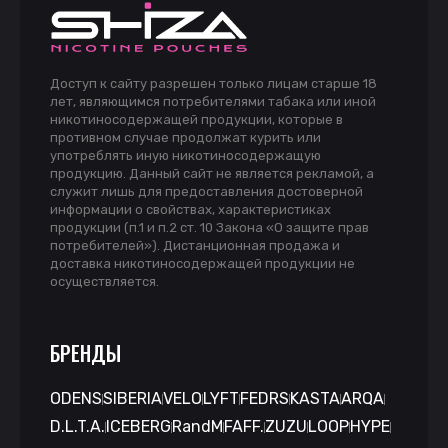
Доступ к сайту разрешен только лицам старше 18
лет, являющимся потребителями табака или иной
никотиносодержащей продукции, которые в
противном случае продолжат курить или
употреблять иную никотиносодержащую
продукцию. Данный сайт не является рекламой, а
служит лишь для предоставления достоверной
информации о свойствах, характеристиках
продукции (п.1 и п.2 ст. 10 Закона «О защите прав
потребителей»). Дистанционная продажа и
доставка никотиносодержащей продукции не
осуществляется.
БРЕНДЫ
ODENS
SIBERIA
VELO
LYFT
FEDRS
KASTA
ARQA
D.L.T.A.
ICEBERG
RandM
FAFF.
ZUZU
LOOP
HYPE