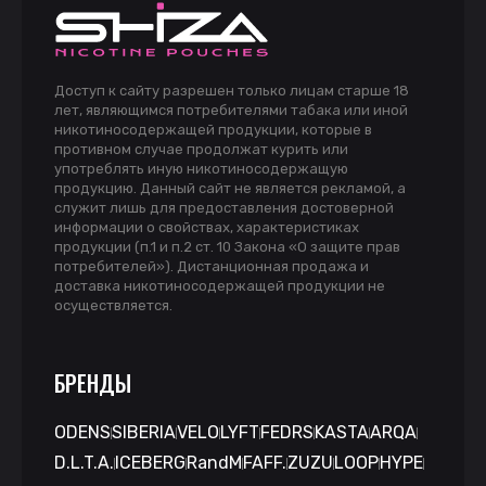
Доступ к сайту разрешен только лицам старше 18
лет, являющимся потребителями табака или иной
никотиносодержащей продукции, которые в
противном случае продолжат курить или
употреблять иную никотиносодержащую
продукцию. Данный сайт не является рекламой, а
служит лишь для предоставления достоверной
информации о свойствах, характеристиках
продукции (п.1 и п.2 ст. 10 Закона «О защите прав
потребителей»). Дистанционная продажа и
доставка никотиносодержащей продукции не
осуществляется.
БРЕНДЫ
ODENS
SIBERIA
VELO
LYFT
FEDRS
KASTA
ARQA
D.L.T.A.
ICEBERG
RandM
FAFF.
ZUZU
LOOP
HYPE